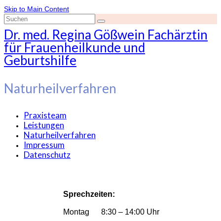
Skip to Main Content
Suche
nach:
Dr. med. Regina Gößwein Fachärztin
für Frauenheilkunde und
Geburtshilfe
Naturheilverfahren
Praxisteam
Leistungen
Naturheilverfahren
Impressum
Datenschutz
Sprechzeiten:
Montag 8:30 – 14:00 Uhr